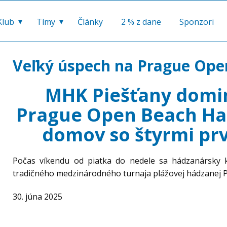
Klub
Tímy
Články
2 % z dane
Sponzori
Veľký úspech na Prague Ope
MHK Piešťany domin
Prague Open Beach Hand
domov so štyrmi pr
Počas víkendu od piatka do nedele sa hádzanársky k
tradičného medzinárodného turnaja plážovej hádzanej
30. júna 2025