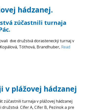
žovej hádzanej.
stvá zúčastnili turnaja
Pác.
ovali dve družstvá dorastenecký turnaj v
á, Kopálová, Tóthová, Brandhuber,
Read
i v plážovej hádzanej
t zúčastnili turnaja v plážovej hádzanej
i družstvá Cífer A, Cífer B, Pezinok a pre