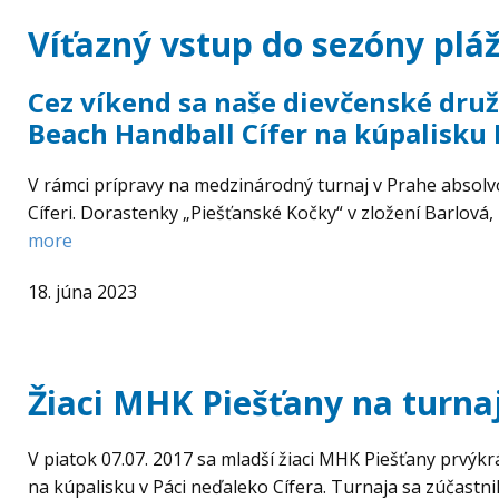
Víťazný vstup do sezóny plá
Cez víkend sa naše dievčenské druž
Beach Handball Cífer na kúpalisku 
V rámci prípravy na medzinárodný turnaj v Prahe absolv
Cíferi. Dorastenky „Piešťanské Kočky“ v zložení Barlov
more
18. júna 2023
Žiaci MHK Piešťany na turnaj
V piatok 07.07. 2017 sa mladší žiaci MHK Piešťany prvýkrá
na kúpalisku v Páci neďaleko Cífera. Turnaja sa zúčastnil