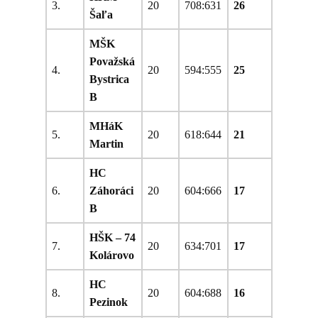
3.
20
708:631
26
Šaľa
MŠK
Považská
4.
20
594:555
25
Bystrica
B
MHáK
5.
20
618:644
21
Martin
HC
6.
Záhoráci
20
604:666
17
B
HŠK – 74
7.
20
634:701
17
Kolárovo
HC
8.
20
604:688
16
Pezinok