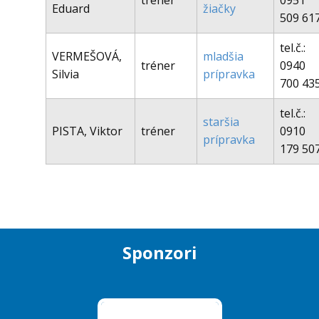
tréner
0951
Eduard
žiačky
509 61
tel.č.:
VERMEŠOVÁ,
mladšia
tréner
0940
Silvia
prípravka
700 43
tel.č.:
staršia
PISTA, Viktor
tréner
0910
prípravka
179 50
Sponzori