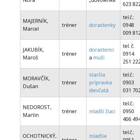
Nora
„dovolenke“
623 82
tel.č.:
MAJERNÍK,
tréner
dorastenky
0948
Marcel
009 81
tel. č.
JAKUBÍK,
dorastenci
tréner
0914
Maroš
a
muži
251 22
staršia
tel.č.:
MORAVČÍK,
tréner
prípravka
0903
Dušan
dievčatá
031 70
tel.č.:
NEDOROST,
tréner
mladší žiaci
0950
Martin
406 49
tel.č.:
OCHOTNICKÝ,
mladšie