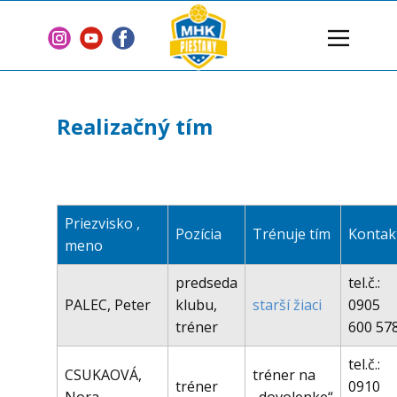
Domov
Klub
Realizačný tím
Tímy
Články
2 % z dane
Priezvisko ,
Pozícia
Trénuje tím
Kontak
Sponzori
meno
Zmluvy
predseda
tel.č.:
Kontakt
PALEC, Peter
klubu,
starší žiaci
0905
tréner
600 57
tel.č.:
CSUKAOVÁ,
tréner na
tréner
0910