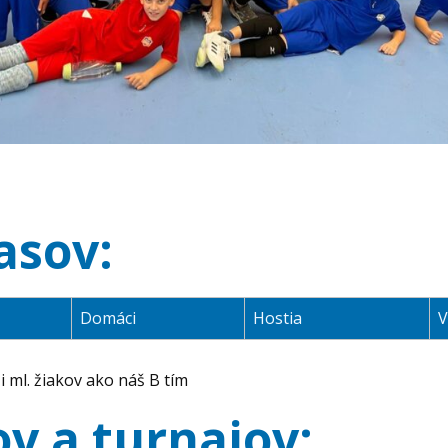
asov:
Domáci
Hostia
V
i ml. žiakov ako náš B tím
v a turnajov: