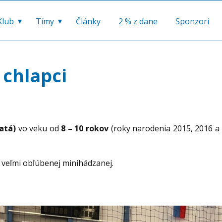
Klub
Tímy
Články
2 % z dane
Sponzori
 chlapci
čatá)
vo veku od
8 – 10 rokov
(roky narodenia 2015, 2016 a
 veľmi obľúbenej minihádzanej.