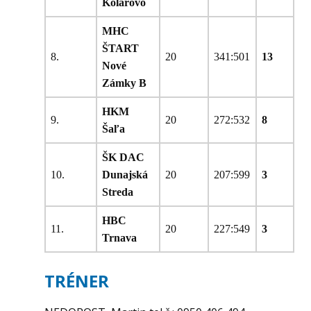
Kolárovo
MHC
ŠTART
8.
20
341:501
13
Nové
Zámky B
HKM
9.
20
272:532
8
Šaľa
ŠK DAC
10.
Dunajská
20
207:599
3
Streda
HBC
11.
20
227:549
3
Trnava
TRÉNER