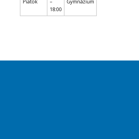
Piatok
–
Gymnázium
18:00