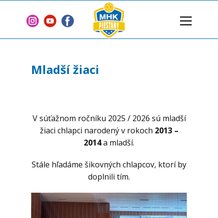
Domov
Klub
Mladší žiaci
Tímy
Články
2 % z dane
V súťažnom ročníku 2025 / 2026 sú mladší
Sponzori
žiaci chlapci narodený v rokoch
2013 –
2014
a mladší.
Zmluvy
Kontakt
Stále hľadáme šikovných chlapcov, ktorí by
doplnili tím.