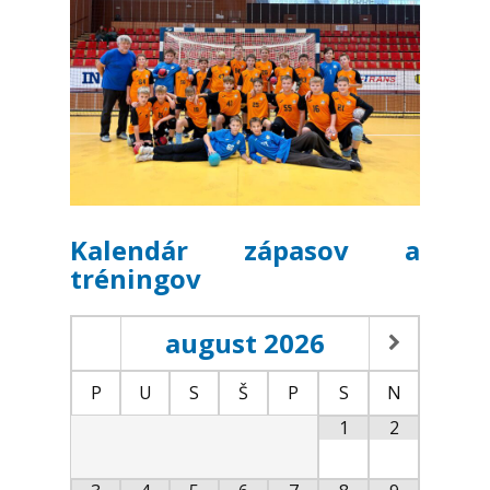
Kalendár zápasov a
tréningov
august
2026
P
U
S
Š
P
S
N
1
2