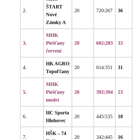
ŠTART
2.
20
720:267
36
Nové
Zámky A
MHK
3.
Piešťany
20
602:283
33
červení
HK AGRO
4.
20
614:351
31
Topoľčany
MHK
5.
Piešťany
20
392:394
23
modrí
HC Sporta
6.
20
445:535
18
Hlohovec
HŠK – 74
7.
20
342:445
16