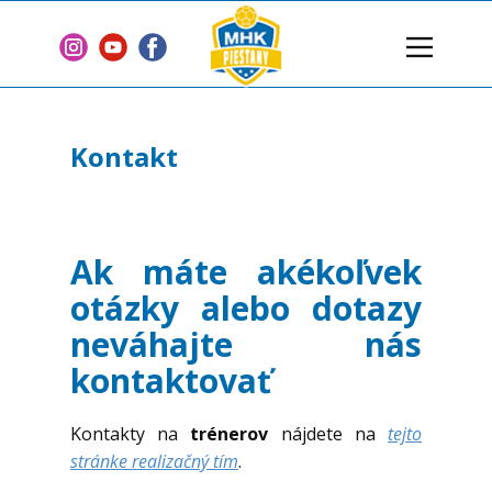
Domov
Klub
Kontakt
Tímy
Články
2 % z dane
Ak máte akékoľvek
Sponzori
otázky alebo dotazy
Zmluvy
neváhajte nás
kontaktovať
Kontakt
Kontakty na
trénerov
nájdete na
tejto
stránke realizačný tím
.