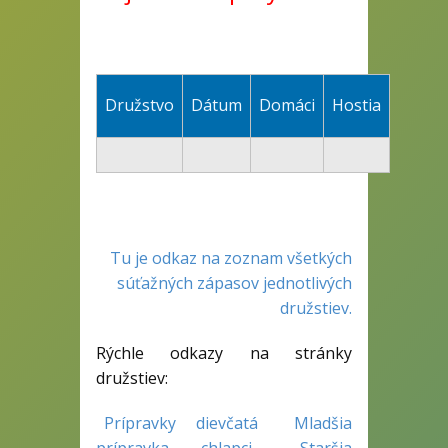
Družstvo
Dátum
Domáci
Hostia
Tu je odkaz na zoznam všetkých
súťažných zápasov jednotlivých
družstiev.
Rýchle odkazy na stránky
družstiev:
Prípravky dievčatá
Mladšia