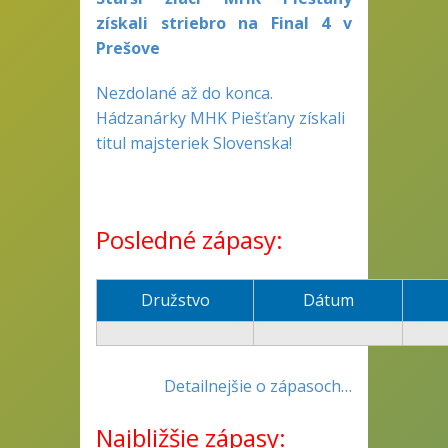
získali striebro na Final 4 v
Prešove
Nezdolané až do konca.
Hádzanárky MHK Piešťany získali
titul majsteriek Slovenska!
Posledné zápasy:
Družstvo
Dátum
Detailnejšie o zápasoch…
Najbližšie zápasy: