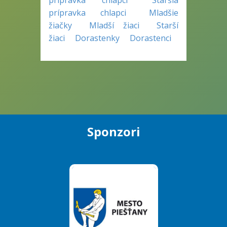
prípravka chlapci
Staršia
prípravka chlapci
Mladšie
žiačky
Mladší žiaci
Starší
žiaci
Dorastenky
Dorastenci
Sponzori