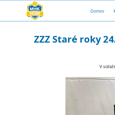
Domov
ZZZ Staré roky 2
V súťaž