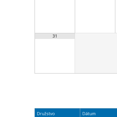
31
Družstvo
Dátum