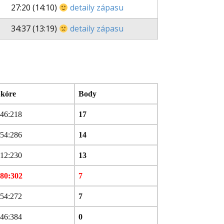
27:20 (14:10)
detaily zápasu
34:37 (13:19)
detaily zápasu
kóre
Body
46:218
17
54:286
14
12:230
13
80:302
7
54:272
7
46:384
0