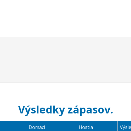
Výsledky zápasov.
Domáci
Hostia
Výsl