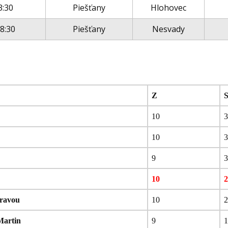
3:30
Piešťany
Hlohovec
18:30
Piešťany
Nesvady
:
Z
S
10
3
10
3
9
3
10
2
ravou
10
2
Martin
9
1