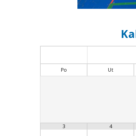
Ka
Po
Ut
3
4