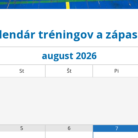
lendár tréningov a zápas
august
2026
St
Št
Pi
5
6
7