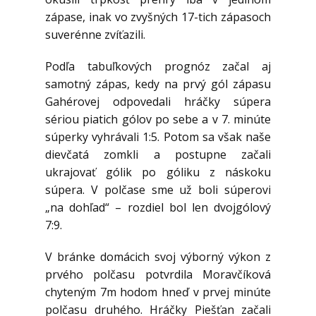
zápase, inak vo zvyšných 17-tich zápasoch
suverénne zvíťazili.
Podľa tabuľkových prognóz začal aj
samotný zápas, kedy na prvý gól zápasu
Gahérovej odpovedali hráčky súpera
sériou piatich gólov po sebe a v 7. minúte
súperky vyhrávali 1:5. Potom sa však naše
dievčatá zomkli a postupne začali
ukrajovať gólik po góliku z náskoku
súpera. V polčase sme už boli súperovi
„na dohľad“ – rozdiel bol len dvojgólový
7:9.
V bránke domácich svoj výborný výkon z
prvého polčasu potvrdila Moravčíková
chyteným 7m hodom hneď v prvej minúte
polčasu druhého. Hráčky Piešťan začali