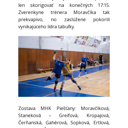
len skorigovať na konečných 17:15.
Zverenkyne trénera Moravčíka tak
prekvapivo, no zaslúžene pokorili
vynikajúceho lídra tabuľky.
Zostava MHK Piešťany: Moravčíková,
Staneková – Greifová, Kropajová,
Čerňanská, Gahérová, Sopková, Ertlová,