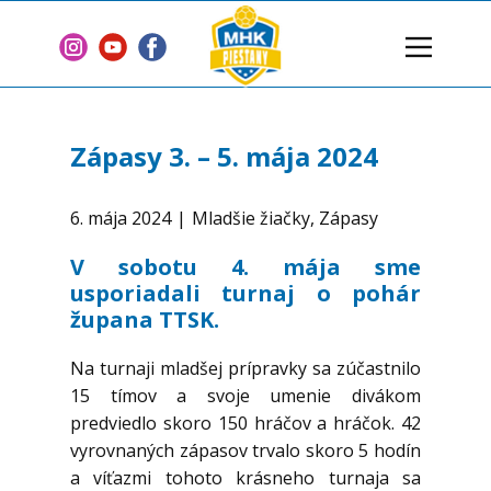
Domov
Klub
Zápasy 3. – 5. mája 2024
Tímy
Články
6. mája 2024
Mladšie žiačky
,
Zápasy
2 % z dane
V sobotu 4. mája sme
usporiadali turnaj o pohár
Sponzori
župana TTSK.
Zmluvy
Na turnaji mladšej prípravky sa zúčastnilo
Kontakt
15 tímov a svoje umenie divákom
predviedlo skoro 150 hráčov a hráčok. 42
vyrovnaných zápasov trvalo skoro 5 hodín
a víťazmi tohoto krásneho turnaja sa