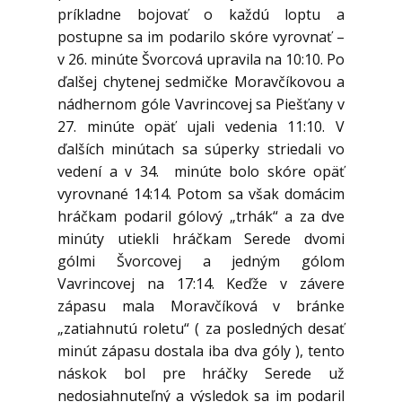
príkladne bojovať o každú loptu a
postupne sa im podarilo skóre vyrovnať –
v 26. minúte Švorcová upravila na 10:10. Po
ďalšej chytenej sedmičke Moravčíkovou a
nádhernom góle Vavrincovej sa Piešťany v
27. minúte opäť ujali vedenia 11:10. V
ďalších minútach sa súperky striedali vo
vedení a v 34. minúte bolo skóre opäť
vyrovnané 14:14. Potom sa však domácim
hráčkam podaril gólový „trhák“ a za dve
minúty utiekli hráčkam Serede dvomi
gólmi Švorcovej a jedným gólom
Vavrincovej na 17:14. Keďže v závere
zápasu mala Moravčíková v bránke
„zatiahnutú roletu“ ( za posledných desať
minút zápasu dostala iba dva góly ), tento
náskok bol pre hráčky Serede už
nedosiahnuteľný a výsledok sa im podaril