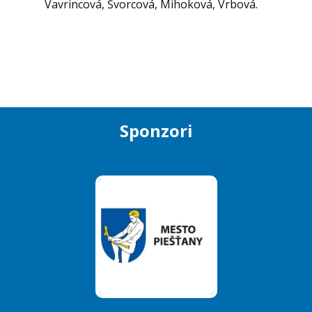
Vavrincová, Švorcová, Mihoková, Vrbová.
Sponzori