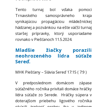
Tento turnaj bol vďaka pomoci
Trnavského samosprávneho kraja
vynikajúcou propagáciou mládežníckej
hádzanej a pozvánkou na ešte väčší turnaj
staršej prípravky, ktorý usporiadame
rovnako v Piešťanoch 11.5.2024.
Mladšie žiačky porazili
neohrozeného lídra súťaže
Sereď.
MHK Piešťany – Slávia Sereď 17:15 ( 7:9 )
V predposlednom domácom zápase
súťažného ročníka privítali domáce hráčky
lídra súťaže zo Serede. Hráčky súpera v
doterajšom priebehu ligového ročníka
okúsili trpkosť prehry iba v jedinom