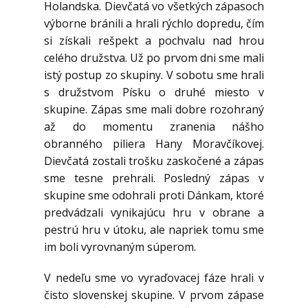
Holandska. Dievčatá vo všetkých zápasoch
výborne bránili a hrali rýchlo dopredu, čím
si získali rešpekt a pochvalu nad hrou
celého družstva. Už po prvom dni sme mali
istý postup zo skupiny. V sobotu sme hrali
s družstvom Písku o druhé miesto v
skupine. Zápas sme mali dobre rozohraný
až do momentu zranenia nášho
obranného piliera Hany Moravčíkovej.
Dievčatá zostali trošku zaskočené a zápas
sme tesne prehrali. Posledný zápas v
skupine sme odohrali proti Dánkam, ktoré
predvádzali vynikajúcu hru v obrane a
pestrú hru v útoku, ale napriek tomu sme
im boli vyrovnaným súperom.
V nedeľu sme vo vyraďovacej fáze hrali v
čisto slovenskej skupine. V prvom zápase