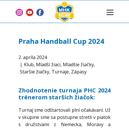
Domov
Klub
Praha Handball Cup 2024
Tímy
Články
2. apríla 2024
Klub
,
Mladší žiaci
,
Mladšie žiačky
,
2 % z dane
Staršie žiačky
,
Turnaje
,
Zápasy
Sponzori
Zmluvy
Zhodnotenie turnaja PHC 2024
trénerom starších žiačok:
Kontakt
Turnaj sme odštartovali plní očakávaní. Už
v skupine sme sa postupne stretli v piatok
s družstvami z Nemecka, Moravy a