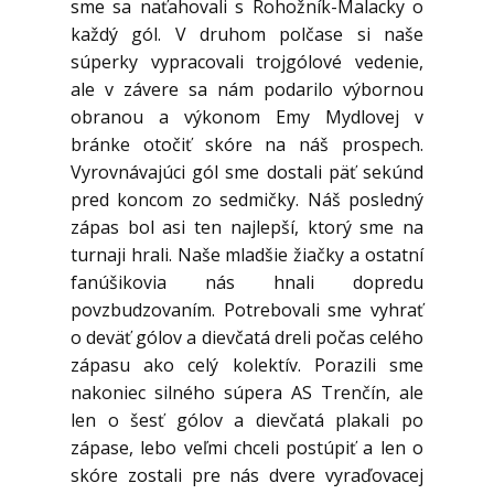
sme sa naťahovali s Rohožník-Malacky o
každý gól. V druhom polčase si naše
súperky vypracovali trojgólové vedenie,
ale v závere sa nám podarilo výbornou
obranou a výkonom Emy Mydlovej v
bránke otočiť skóre na náš prospech.
Vyrovnávajúci gól sme dostali päť sekúnd
pred koncom zo sedmičky. Náš posledný
zápas bol asi ten najlepší, ktorý sme na
turnaji hrali. Naše mladšie žiačky a ostatní
fanúšikovia nás hnali dopredu
povzbudzovaním. Potrebovali sme vyhrať
o deväť gólov a dievčatá dreli počas celého
zápasu ako celý kolektív. Porazili sme
nakoniec silného súpera AS Trenčín, ale
len o šesť gólov a dievčatá plakali po
zápase, lebo veľmi chceli postúpiť a len o
skóre zostali pre nás dvere vyraďovacej