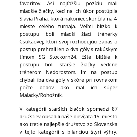
favoritov. Asi najťažšiu pozíciu mali
mladšie žiačky, keď na ich úkor postúpila
Slávia Praha, ktorá nakoniec skončila na 4.
mieste celého turnaja. Veľmi blízko k
postupu boli mladší žiaci trénerky
Csukaovej, ktorí svoj rozhodujúci zápas o
postup prehrali len o dva góly s rakúskym
tímom SG Stockorn24. Ešte bližšie k
postupu boli staršie žiačky vedené
trénerom Nedorostom. Im na postup
chýbali iba dva góly v skóre pri rovnakom
počte bodov ako mal ich súper
Malacky/Rohožník.
V kategórii starších žiačok spomedzi 87
družstiev obsadili naše dievčatá 15. miesto
ako tretie najlepšie družstvo zo Slovenska
v tejto kategórii s bilanciou štyri výhry,