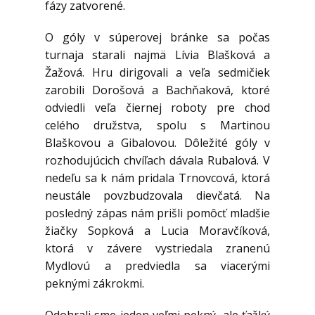
fázy zatvorené.
O góly v súperovej bránke sa počas
turnaja starali najmä Lívia Blašková a
Žažová. Hru dirigovali a veľa sedmičiek
zarobili Dorošová a Bachňaková, ktoré
odviedli veľa čiernej roboty pre chod
celého družstva, spolu s Martinou
Blaškovou a Gibalovou. Dôležité góly v
rozhodujúcich chvíľach dávala Rubalová. V
nedeľu sa k nám pridala Trnovcová, ktorá
neustále povzbudzovala dievčatá. Na
posledný zápas nám prišli pomôcť mladšie
žiačky Sopková a Lucia Moravčíková,
ktorá v závere vystriedala zranenú
Mydlovú a predviedla sa viacerými
peknými zákrokmi.