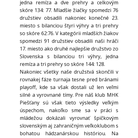
jedna remíza a dve prehry a celkovým
skóre 134: 77. Mladšie žiačky spomedzi 76
družstiev obsadili nakoniec konečné 23.
miesto s bilanciou štyri výhry a tri prehry
so skóre 62:76. V kategórii mladších žiakov
spomedzi 91 družstiev obsadili naši hráči
17. miesto ako druhé najlepšie družstvo zo
Slovenska s bilanciou tri výhry, jedna
remíza a tri prehry so skóre 144: 128.
Nakoniec všetky naše družstvá skončili v
rovnakej fáze turnaja tesne pred bránami
playoff, kde sa však dostali už len veľmi
silné a vyrovnané tímy. Pre náš klub MHK
Piešťany sú však tieto výsledky veľkým
úspechom, nakoľko sme sa v práci s
mládežou dokázali vyrovnať špičkovým
slovenským aj zahraničným veľkoklubom s
bohatou hádzanárskou históriou. Na