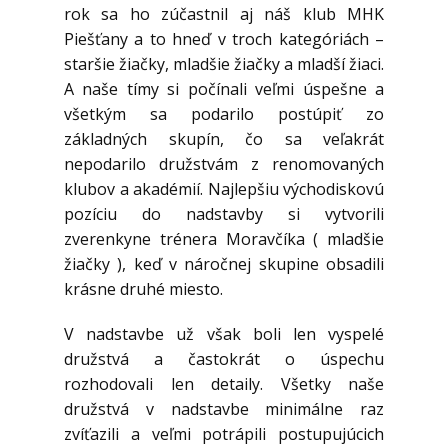
rok sa ho zúčastnil aj náš klub MHK
Piešťany a to hneď v troch kategóriách –
staršie žiačky, mladšie žiačky a mladší žiaci.
A naše tímy si počínali veľmi úspešne a
všetkým sa podarilo postúpiť zo
základných skupín, čo sa veľakrát
nepodarilo družstvám z renomovaných
klubov a akadémií. Najlepšiu východiskovú
pozíciu do nadstavby si vytvorili
zverenkyne trénera Moravčíka ( mladšie
žiačky ), keď v náročnej skupine obsadili
krásne druhé miesto.
V nadstavbe už však boli len vyspelé
družstvá a častokrát o úspechu
rozhodovali len detaily. Všetky naše
družstvá v nadstavbe minimálne raz
zvíťazili a veľmi potrápili postupujúcich