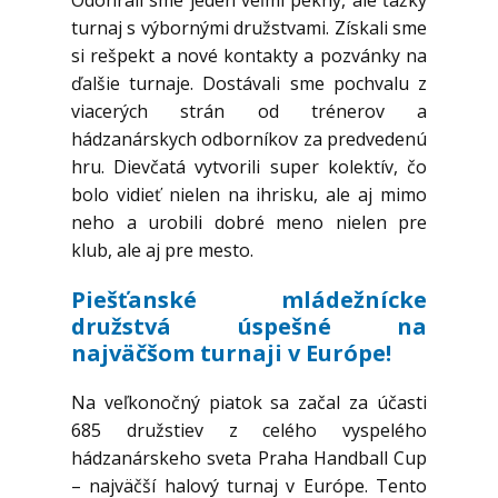
Odohrali sme jeden veľmi pekný, ale ťažký
turnaj s výbornými družstvami. Získali sme
si rešpekt a nové kontakty a pozvánky na
ďalšie turnaje. Dostávali sme pochvalu z
viacerých strán od trénerov a
hádzanárskych odborníkov za predvedenú
hru. Dievčatá vytvorili super kolektív, čo
bolo vidieť nielen na ihrisku, ale aj mimo
neho a urobili dobré meno nielen pre
klub, ale aj pre mesto.
Piešťanské mládežnícke
družstvá úspešné na
najväčšom turnaji v Európe!
Na veľkonočný piatok sa začal za účasti
685 družstiev z celého vyspelého
hádzanárskeho sveta Praha Handball Cup
– najväčší halový turnaj v Európe. Tento