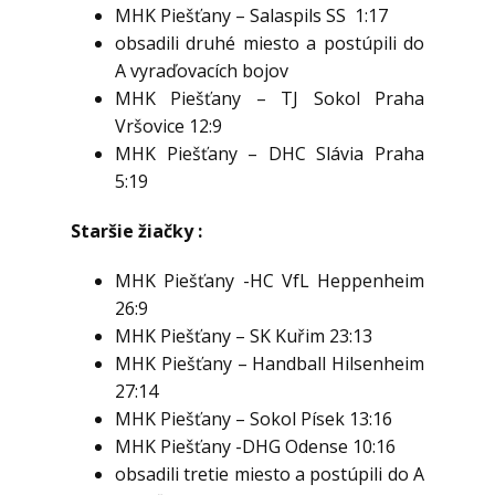
MHK Piešťany – Salaspils SS 1:17
obsadili druhé miesto a postúpili do
A vyraďovacích bojov
MHK Piešťany – TJ Sokol Praha
Vršovice 12:9
MHK Piešťany – DHC Slávia Praha
5:19
Staršie žiačky :
MHK Piešťany -HC VfL Heppenheim
26:9
MHK Piešťany – SK Kuřim 23:13
MHK Piešťany – Handball Hilsenheim
27:14
MHK Piešťany – Sokol Písek 13:16
MHK Piešťany -DHG Odense 10:16
obsadili tretie miesto a postúpili do A