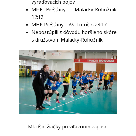
vyraďovacích bojov
MHK Piešťany – Malacky-Rohožník
12:12
MHK Piešťany – AS Trenčín 23:17
Nepostúpili z dôvodu horšieho skóre
s družstvom Malacky-Rohožník
Mladšie žiačky po víťaznom zápase.