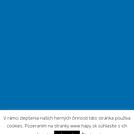
V rámci zlepšenia naších herných činností táto stránka používa
cookies. Pozeraním na stranky www.hapy.sk súhlasíte s ich
.
Stránky MHK Piešťany
vytvorila spoločnosť
4ENZO, s.r.o.