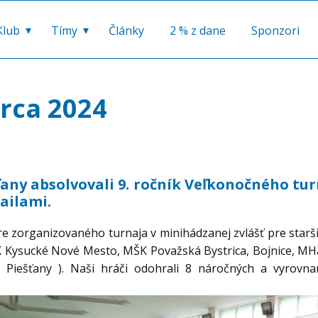
Klub
Tímy
Články
2 % z dane
Sponzori
arca 2024
ťany absolvovali 9. ročník Veľkonočného t
dailami.
e zorganizovaného turnaja v minihádzanej zvlášť pre staršiu
K Kysucké Nové Mesto, MŠK Považská Bystrica, Bojnice, MH
Piešťany ). Naši hráči odohrali 8 náročných a vyrovn