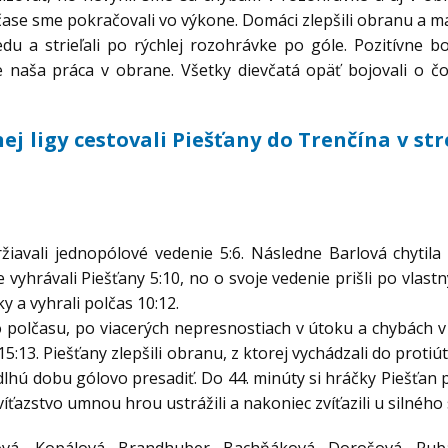
ase sme pokračovali vo výkone. Domáci zlepšili obranu a ma
u a strieľali po rýchlej rozohrávke po góle. Pozitívne bo
e naša práca v obrane. Všetky dievčatá opäť bojovali o čo
nej ligy cestovali Piešťany do Trenčína v st
ržiavali jednopólové vedenie 5:6. Následne Barlová chytil
e vyhrávali Piešťany 5:10, no o svoje vedenie prišli po vlas
y a vyhrali polčas 10:12.
 polčasu, po viacerých nepresnostiach v útoku a chybách v 
 15:13. Piešťany zlepšili obranu, z ktorej vychádzali do prot
dlhú dobu gólovo presadiť. Do 44. minúty si hráčky Piešťan 
víťazstvo umnou hrou ustrážili a nakoniec zvíťazili u silného