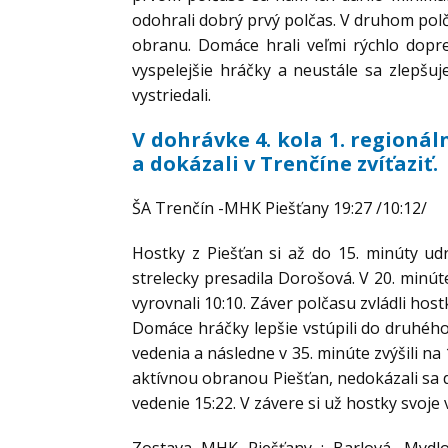
odohrali dobrý prvý polčas. V druhom polč
obranu. Domáce hrali veľmi rýchlo dopred
vyspelejšie hráčky a neustále sa zlepšuj
vystriedali.
V dohrávke 4. kola 1. regionál
a dokázali v Trenčíne zvíťaziť.
ŠA Trenčín -MHK Piešťany 19:27 /10:12/
Hostky z Piešťan si až do 15. minúty ud
strelecky presadila Dorošová. V 20. minút
vyrovnali 10:10. Záver polčasu zvládli hostk
Domáce hráčky lepšie vstúpili do druhého
vedenia a následne v 35. minúte zvýšili na
aktívnou obranou Piešťan, nedokázali sa 
vedenie 15:22. V závere si už hostky svoje 