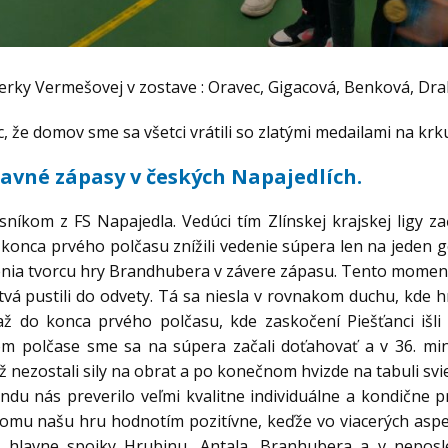
erky Vermešovej v zostave : Oravec, Gigacová, Benková, Dra
iac, že domov sme sa všetci vrátili so zlatými medailami na krk
ravné zápasy v českých Napajedlích.
vesníkom z FS Napajedla. Vedúci tím Zlínskej krajskej ligy
 konca prvého polčasu znížili vedenie súpera len na jeden
anenia tvorcu hry Brandhubera v závere zápasu. Tento moment
á pustili do odvety. Tá sa niesla v rovnakom duchu, kde hrá
 až do konca prvého polčasu, kde zaskočení Piešťanci i
om polčase sme sa na súpera začali doťahovať a v 36. min
ezostali sily na obrat a po konečnom hvizde na tabuli sviet
du nás preverilo veľmi kvalitne individuálne a kondične 
omu našu hru hodnotím pozitívne, keďže vo viacerých asp
 hlavne spojky Hrubinu, Antala, Branhubera a v neposl