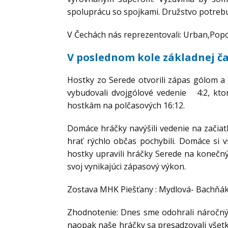
spoluprácu so spojkami. Družstvo potrebu
V Čechách nás reprezentovali: Urban,Popov
V poslednom kole základnej čas
Hostky zo Serede otvorili zápas gólom a u
vybudovali dvojgólové vedenie 4:2, kto
hostkám na polčasových 16:12.
Domáce hráčky navýšili vedenie na začiat
hrať rýchlo občas pochybili. Domáce si v
hostky upravili hráčky Serede na konečný
svoj vynikajúci zápasový výkon.
Zostava MHK Piešťany : Mydlová- Bachňáko
Zhodnotenie: Dnes sme odohrali náročný 
naopak naše hráčky sa presadzovali všetky,