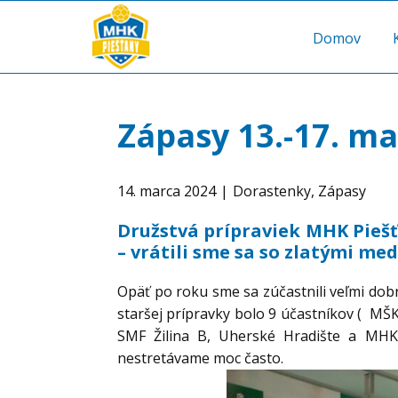
Domov
Zápasy 13.-17. m
14. marca 2024
Dorastenky
,
Zápasy
Družstvá prípraviek MHK Pieš
– vrátili sme sa so zlatými me
Opäť po roku sme sa zúčastnili veľmi dobr
staršej prípravky bolo 9 účastníkov ( MŠ
SMF Žilina B, Uherské Hradište a MHK 
nestretávame moc často.