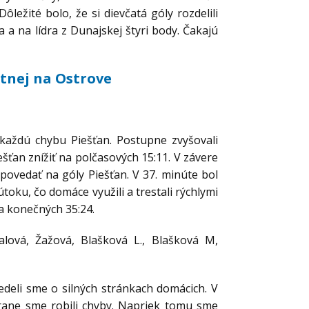
ôležité bolo, že si dievčatá góly rozdelili
a na lídra z Dunajskej štyri body. Čakajú
latnej na Ostrove
i každú chybu Piešťan. Postupne zvyšovali
ešťan znížiť na polčasových 15:11. V závere
povedať na góly Piešťan. V 37. minúte bol
útoku, čo domáce využili a trestali rýchlymi
na konečných 35:24.
lová, Žažová, Blašková L., Blašková M,
deli sme o silných stránkach domácich. V
rane sme robili chyby. Napriek tomu sme