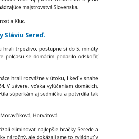
hádzajúce majstrovstvá Slovenska.
ost a Kluc.
y Sláviu Sereď.
 hrali trpezlivo, postupne si do 5. minúty
re polčasu se domácim podarilo odskočiť
áce hrali rozvážne v útoku, i keď v snahe
:24. V závere, vďaka vylúčeniam domácich,
tila súperkám aj sedmičku a potvrdila tak
 Moravčíková, Horvátová.
ali eliminovať najlepšie hráčky Serede a
cky náročný, ale dokázali sme to zvládnuť v