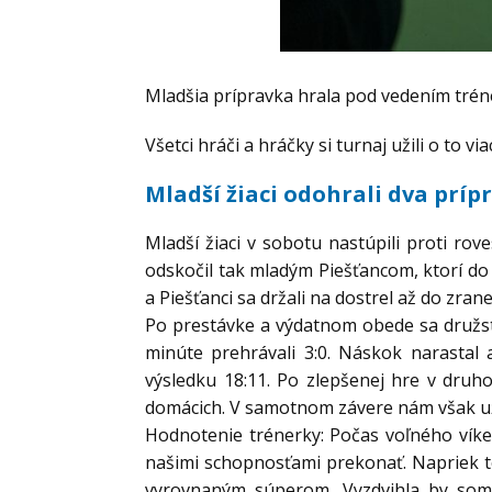
Mladšia prípravka hrala pod vedením trén
Všetci hráči a hráčky si turnaj užili o to v
Mladší žiaci odohrali dva príp
Mladší žiaci v sobotu nastúpili proti ro
odskočil tak mladým Piešťancom, ktorí do
a Piešťanci sa držali na dostrel až do zr
Po prestávke a výdatnom obede sa družstv
minúte prehrávali 3:0. Náskok narastal
výsledku 18:11. Po zlepšenej hre v druh
domácich. V samotnom závere nám však už n
Hodnotenie trénerky: Počas voľného víken
našimi schopnosťami prekonať. Napriek t
vyrovnaným súperom. Vyzdvihla by som