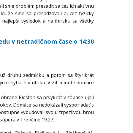
li sme problém presadiť sa cez ich aktívnu
lo, že sme sa presadzovali aj cez fyzicky
 najlepší výsledok a na ihrisku sa všetky
redu v netradičnom čase o 14:30
a už druhú sedmičku a potom sa štyrikrát
tných chybách v útoku. V 24. minúte domáce
obrane Piešťan sa prvýkrát v zápase ujali
iútokov. Domáce sa nedokázali vysporiadať s
postupne vybudovali svoju trpezlivou hrou
 súpera v Trenčíne 19:27.