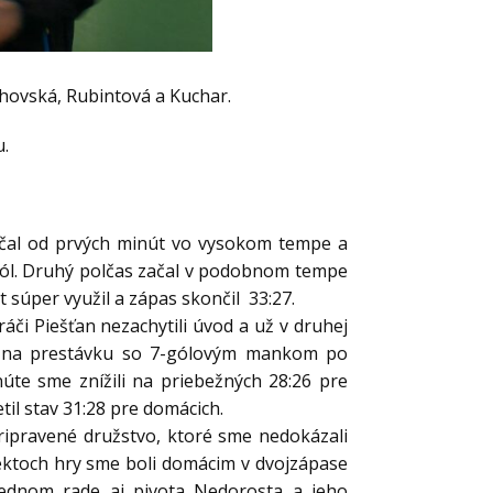
hovská, Rubintová a Kuchar.
u.
 začal od prvých minút vo vysokom tempe a
 gól. Druhý polčas začal v podobnom tempe
 súper využil a zápas skončil 33:27.
či Piešťan nezachytili úvod a už v druhej
šli na prestávku so 7-gólovým mankom po
úte sme znížili na priebežných 28:26 pre
il stav 31:28 pre domácich.
pripravené družstvo, ktoré sme nedokázali
ektoch hry sme boli domácim v dvojzápase
ednom rade aj pivota Nedorosta a jeho