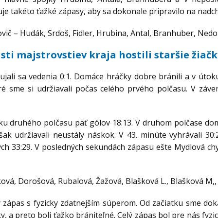
je takéto ťažké zápasy, aby sa dokonale pripravilo na nadc
ič – Hudák, Srdoš, Fidler, Hrubina, Antal, Branhuber, Nedor
ti majstrovstiev kraja hostili staršie žiačk
jali sa vedenia 0:1. Domáce hráčky dobre bránili a v útoku
ré sme si udržiavali počas celého prvého polčasu. V záve
ku druhého polčasu päť gólov 18:13. V druhom polčase dom
šak udržiavali neustály náskok. V 43. minúte vyhrávali 30
ch 33:29. V posledných sekundách zápasu ešte Mydlová chy
vá, Dorošová, Rubalová, Žažová, Blašková L., Blašková M,,
zápas s fyzicky zdatnejším súperom. Od začiatku sme dokáz
 a preto boli ťažko brániteľné. Celý zápas bol pre nás fyzi