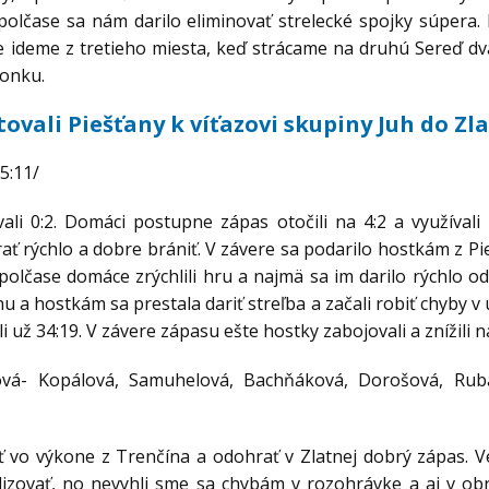
polčase sa nám darilo eliminovať strelecké spojky súpera. D
ideme z tretieho miesta, keď strácame na druhú Sereď dva 
vonku.
estovali Piešťany k víťazovi skupiny Juh do Z
5:11/
vali 0:2. Domáci postupne zápas otočili na 4:2 a využíval
rať rýchlo a dobre brániť. V závere sa podarilo hostkám z Pi
polčase domáce zrýchlili hru a najmä sa im darilo rýchlo od
 a hostkám sa prestala dariť streľba a začali robiť chyby v 
i už 34:19. V závere zápasu ešte hostky zabojovali a znížili 
vá- Kopálová, Samuhelová, Bachňáková, Dorošová, Ruba
 vo výkone z Trenčína a odohrať v Zlatnej dobrý zápas. Ve
lizovať, no nevyhli sme sa chybám v rozohrávke a aj v ob