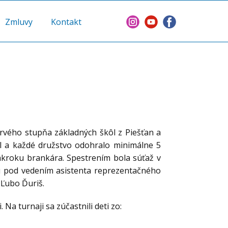
Zmluvy
Kontakt
rvého stupňa základných škôl z Piešťan a
kôl a každé družstvo odohralo minimálne 5
zákroku brankára. Spestrením bola súťaž v
ou pod vedením asistenta reprezentačného
 Ľubo Ďuriš.
a turnaji sa zúčastnili deti zo: