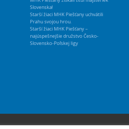
MHK Piešťany získali titul majsteriek
Slovenska!
Starší žiaci MHK Piešťany uchvátili
Prahu svojou hrou.
Starší žiaci MHK Piešťany –
najúspešnejšie družstvo Česko-
Slovensko-Poľskej ligy
.
Stránky MHK Piešťany
vytvorila spoločnosť
4ENZO, s.r.o.