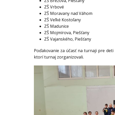
ZŠ Brezová, Piešťany
ZŠ Vrbové
ZŠ Moravany nad Váhom
ZŠ Veľké Kostoľany
ZŠ Madunice
ZŠ Mojmírova, Piešťany
ZŠ Vajanského, Piešťany
Poďakovanie za účasť na turnaji pre deti 
ktorí turnaj zorganizovali.