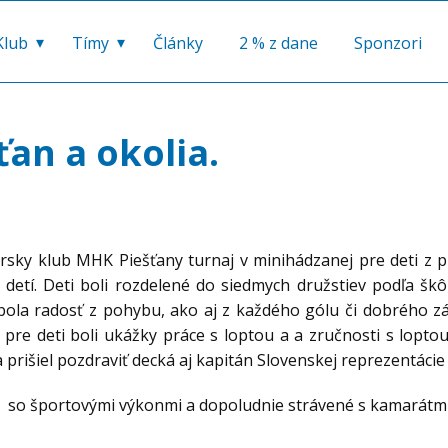
Klub
Tímy
Články
2 % z dane
Sponzori
ťan a okolia.
rsky klub MHK Piešťany turnaj v minihádzanej pre deti z p
 detí. Deti boli rozdelené do siedmych družstiev podľa š
á bola radosť z pohybu, ako aj z každého gólu či dobrého 
 pre deti boli ukážky práce s loptou a a zručnosti s lopt
 prišiel pozdraviť decká aj kapitán Slovenskej reprezentácie
 so športovými výkonmi a dopoludnie strávené s kamarátmi. N