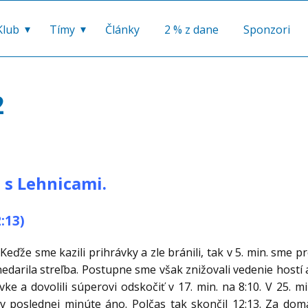
Klub
Tímy
Články
2 % z dane
Sponzori
2
 s Lehnicami.
:13)
eďže sme kazili prihrávky a zle bránili, tak v 5. min. sme
nedarila streľba. Postupne sme však znižovali vedenie hostí 
e a dovolili súperovi odskočiť v 17. min. na 8:10. V 25. m
v poslednej minúte áno. Polčas tak skončil 12:13. Za domá