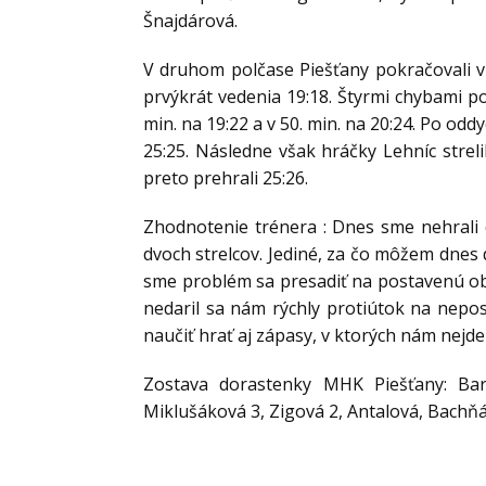
Šnajdárová.
V druhom polčase Piešťany pokračovali v 
prvýkrát vedenia 19:18. Štyrmi chybami p
min. na 19:22 a v 50. min. na 20:24. Po o
25:25. Následne však hráčky Lehníc streli
preto prehrali 25:26.
Zhodnotenie trénera : Dnes sme nehrali 
dvoch strelcov. Jediné, za čo môžem dnes d
sme problém sa presadiť na postavenú ob
nedaril sa nám rýchly protiútok na nepo
naučiť hrať aj zápasy, v ktorých nám nejd
Zostava dorastenky MHK Piešťany: Bar
Miklušáková 3, Zigová 2, Antalová, Bachň