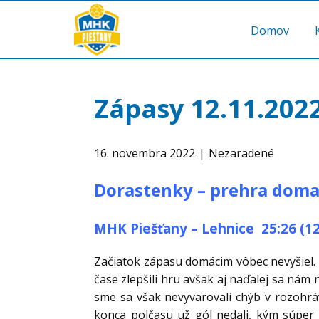
Domov
Zápasy 12.11.202
16. novembra 2022
Nezaradené
Dorastenky – prehra doma
MHK Piešťany – Lehnice 25:26 (12
Začiatok zápasu domácim vôbec nevyšiel. K
čase zlepšili hru avšak aj naďalej sa nám 
sme sa však nevyvarovali chýb v rozohrávk
konca polčasu už gól nedali, kým súper 