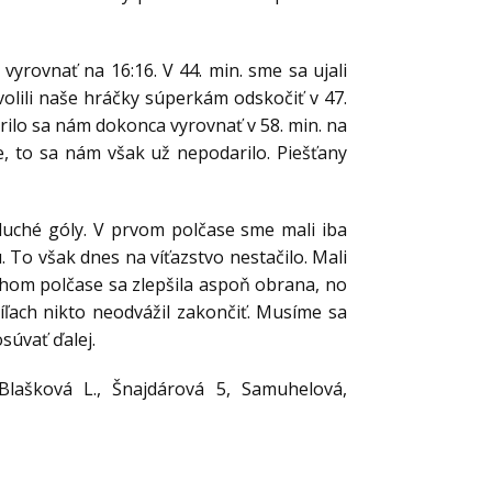
yrovnať na 16:16. V 44. min. sme sa ujali
olili naše hráčky súperkám odskočiť v 47.
rilo sa nám dokonca vyrovnať v 58. min. na
ie, to sa nám však už nepodarilo. Piešťany
duché góly. V prvom polčase sme mali iba
. To však dnes na víťazstvo nestačilo. Mali
hom polčase sa zlepšila aspoň obrana, no
ľach nikto neodvážil zakončiť. Musíme sa
súvať ďalej.
lašková L., Šnajdárová 5, Samuhelová,