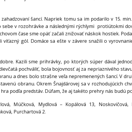
zahadzovaní šancí. Napriek tomu sa im podarilo v 15. min. v
o sebe v rozohrávke a následnými rýchlymi protiútokmi dov
ddychovom čase sme opäť začali znižovať náskok hostiek. Poda
li víťazný gól. Domáce sa ešte v závere snažili o vyrovnan
dobre. Kazili sme prihrávky, po ktorých súper dával jedno
ievčatá pochváliť, bola bojovnosť aj za nepriaznivého stavu
ranu a dnes bolo strašne veľa nepremenených šancí. V dru
stavenú obranu. Okrem Šnajdárovej sa v rozhodujúcich chví
e hra podľa predstáv. Dúfam, že aj takéto prehry nás budú po
lová, Múčková, Mydlová – Kopálová 13, Noskovičová, B
áková, Purchartová 2.