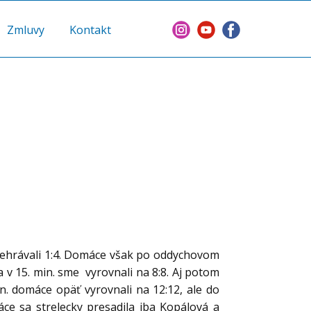
Zmluvy
Kontakt
 prehrávali 1:4. Domáce však po oddychovom
a v 15. min. sme vyrovnali na 8:8. Aj potom
in. domáce opäť vyrovnali na 12:12, ale do
ce sa strelecky presadila iba Kopálová a