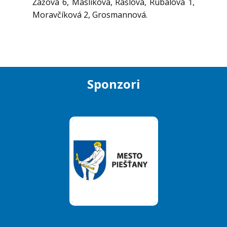
Žažová 6, Maslíková, Rašlová, Rubalová 1,
Moravčíková 2, Grosmannová.
Sponzori