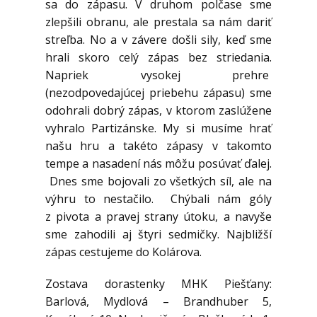
sa do zápasu. V druhom polčase sme
zlepšili obranu, ale prestala sa nám dariť
streľba. No a v závere došli sily, keď sme
hrali skoro celý zápas bez striedania.
Napriek vysokej prehre
(nezodpovedajúcej priebehu zápasu) sme
odohrali dobrý zápas, v ktorom zaslúžene
vyhralo Partizánske. My si musíme hrať
našu hru a takéto zápasy v takomto
tempe a nasadení nás môžu posúvať ďalej.
Dnes sme bojovali zo všetkých síl, ale na
výhru to nestačilo. Chýbali nám góly
z pivota a pravej strany útoku, a navyše
sme zahodili aj štyri sedmičky. Najbližší
zápas cestujeme do Kolárova.
Zostava dorastenky MHK Piešťany:
Barlová, Mydlová – Brandhuber 5,