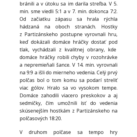
bránili a v útoku sa im darila streľba. V 5.
min. sme viedli 5:1 a v 7. min. dokonca 7:2.
Od začiatku zápasu sa hrala rýchla
hádzaná na oboch stranách. Hostky
z Partizánskeho postupne vyrovnali hru,
keď dokázali domáce hráčky dostať pod
tlak, vychádzali z kvalitnej obrany, kde
domáce hráčky robili chyby v rozohrávke
a nepremieňali šance. V 14. min. vyrovnali
na 9:9 a išli do mierneho vedenia. Celý prvý
polčas bol o tom komu sa podarí streliť
viac gólov. Hralo sa vo vysokom tempe.
Domáce zahodili viacero preskokov a aj
sedmičky, čím umožnili ísť do vedenia
skúsenejším hostkám z Partizánskeho na
polčasových 18:20.
V druhom polčase sa tempo hry