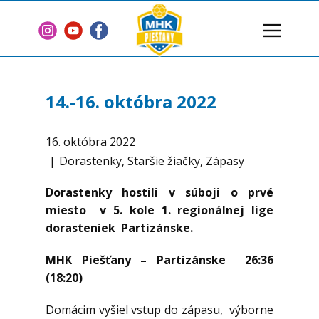
Domov
Klub
14.-16. októbra 2022
Tímy
Články
16. októbra 2022
Dorastenky
,
Staršie žiačky
,
Zápasy
2 % z dane
Sponzori
Dorastenky hostili v súboji o prvé
miesto v 5. kole 1. regionálnej lige
Zmluvy
dorasteniek Partizánske.
Kontakt
MHK Piešťany – Partizánske 26:36
(18:20)
Domácim vyšiel vstup do zápasu, výborne