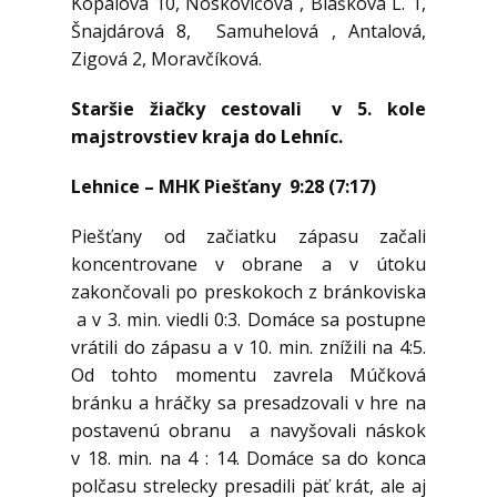
Kopálová 10, Noskovičová , Blašková L. 1,
Šnajdárová 8, Samuhelová , Antalová,
Zigová 2, Moravčíková.
Staršie žiačky cestovali v 5. kole
majstrovstiev kraja do Lehníc.
Lehnice – MHK Piešťany 9:28 (7:17)
Piešťany od začiatku zápasu začali
koncentrovane v obrane a v útoku
zakončovali po preskokoch z bránkoviska
a v 3. min. viedli 0:3. Domáce sa postupne
vrátili do zápasu a v 10. min. znížili na 4:5.
Od tohto momentu zavrela Múčková
bránku a hráčky sa presadzovali v hre na
postavenú obranu a navyšovali náskok
v 18. min. na 4 : 14. Domáce sa do konca
polčasu strelecky presadili päť krát, ale aj