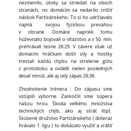
nezmenilo, útoky sa striedali na oboch
stranách, no domácim sa nedarilo znížiť
náskok Partizánskeho. To si ho udržiavalo
najmä svojou fyzickou prevahou
v obrane. Domáce napriek tomu
húževnato bojovali o víťazstvo a v 50. min.
prehrávali tesne 26:29. V závere však už
domácim hráčkam došli sily a hostky
trestali každú chybu na strelenie gólu
z protiútoku a ovládli nielen posledných
desať minút, ale aj celý zápas 26:36.
Zhodnotenie trénera : Do zápasu sme
vstúpili výborne. Zaskočili sme súpera
našou hrou. Škoda veľkého množstva
technických chýb, ako aj strát lôpt.
Skúsené družstvo Partizánskeho ( doteraz
hrávalo 1. ligu ) to dokázalo využiť a vrátiť