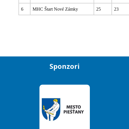
6
MHC Štart Nové Zámky
25
23
Sponzori