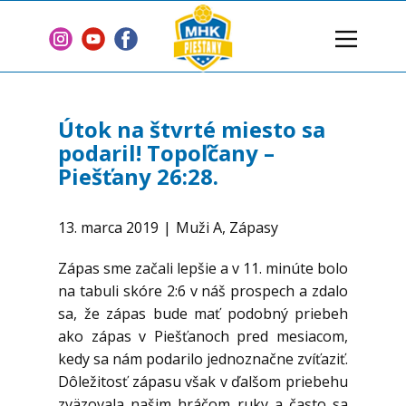
Domov
Klub
Útok na štvrté miesto sa
Tímy
podaril! Topoľčany –
Piešťany 26:28.
Články
2 % z dane
13. marca 2019
Muži A
,
Zápasy
Sponzori
Zápas sme začali lepšie a v 11. minúte bolo
Zmluvy
na tabuli skóre 2:6 v náš prospech a zdalo
Kontakt
sa, že zápas bude mať podobný priebeh
ako zápas v Piešťanoch pred mesiacom,
kedy sa nám podarilo jednoznačne zvíťaziť.
Dôležitosť zápasu však v ďalšom priebehu
zväzovala našim hráčom ruky a často sa