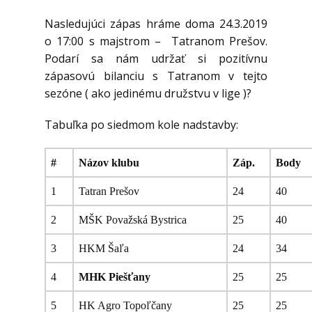
Nasledujúci zápas hráme doma 24.3.2019
o 17:00 s majstrom – Tatranom Prešov.
Podarí sa nám udržať si pozitívnu
zápasovú bilanciu s Tatranom v tejto
sezóne ( ako jedinému družstvu v lige )?
Tabuľka po siedmom kole nadstavby:
#
Názov klubu
Záp.
Body
1
Tatran Prešov
24
40
2
MŠK Považská Bystrica
25
40
3
HKM Šaľa
24
34
4
MHK Piešťany
25
25
5
HK Agro Topoľčany
25
25