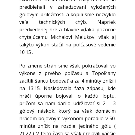
predbiehali v zahadzovaní vyložených
gólovým príležitostí a kopili sme nezvyklo
veľa technických chýb. Napriek
predvedenej hre a hlavne vďaka pozorne
chytajúcemu Michalovi Melušovi však aj
takýto výkon stačil na polčasové vedenie
10:15 .
Po zmene strán sme však pokračovali vo
výkone z prvého polčasu a Topoľčany
zacítili šancu bodovať a za 4 minúty znížili
na 13:15. Nasledovala fáza zápasu, kde
hráči úporne bojovali o každú loptu,
pričom sa nám darilo udržiavať si 2 – 3
gólový náskok, ktorý sa však domácim
hráčom bojovným výkonom poradilo v 50.
minúte znížiť na rozdiel jediného gólu (
21:22 ). V tejto časti sa však prejavili väčšie