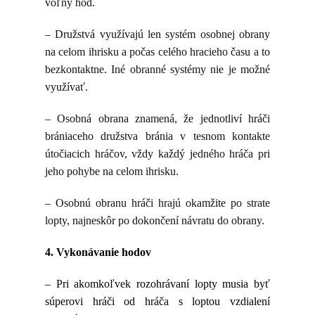
voľný hod.
– Družstvá využívajú len systém osobnej obrany
na celom ihrisku a počas celého hracieho času a to
bezkontaktne. Iné obranné systémy nie je možné
využívať.
– Osobná obrana znamená, že jednotliví hráči
brániaceho družstva bránia v tesnom kontakte
útočiacich hráčov, vždy každý jedného hráča pri
jeho pohybe na celom ihrisku.
– Osobnú obranu hráči hrajú okamžite po strate
lopty, najneskôr po dokončení návratu do obrany.
4. Vykonávanie hodov
– Pri akomkoľvek rozohrávaní lopty musia byť
súperovi hráči od hráča s loptou vzdialení