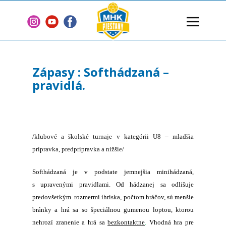
Domov
Klub
Zápasy : Softhádzaná –
Tímy
pravidlá.
Články
2 % z dane
Sponzori
/klubové a školské turnaje v kategórii U8 – mladšia
prípravka, predprípravka a nižšie/
Zmluvy
Kontakt
Softhádzaná je v podstate jemnejšia minihádzaná,
s upravenými pravidlami. Od hádzanej sa odlišuje
predovšetkým rozmermi ihriska, počtom hráčov, sú menšie
bránky a hrá sa so špeciálnou gumenou loptou, ktorou
nehrozí zranenie a hrá sa
bezkontaktne
.
Vhodná hra pre