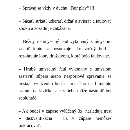
–
Správaj sa vždy v duchu „Fair play“ !!!
–
Sácať, strkať, udierať, držať a zvierať a faulovať
zboku a zozadu
je zakázané.
– Bežný neúmyselný faul vykonaný s úmyslom
získať loptu sa posudzuje ako voľný hod –
rozohranie lopty družstvom, ktoré bolo faulované.
– Hrubý úmyselný faul vykonaný s úmyslom
zastaviť súpera alebo nešportové správanie sa
trestajú vylúčením hráča – musíš si na 1 minútu
sadnúť na lavičku, ale za teba môže nastúpiť iný
spoluhráč.
–
Ak budeš v zápase vylúčený 3
x, nasleduje trest
–
diskvalifikácia – už v zápase nemôžeš
pokračovať.