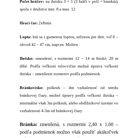
Počet hráčov:
na ihrisku
3 + 1 (3 hráči v poli + brankár),
spolu v družstve min. 8 a max. 12
Hrací čas:
2x8min
Lopta:
hrá sa s gumenou loptou, určenou pre deti, veľ.0 –
obvod 42 – 47 cm, napr.zn. Molten
Ihrisko:
zmenšené, s rozmermi 12 – 14 m široké, 20 m
dlhé.
Podľa veľkosti telocvične možná úprava veľkosti
ihriska – zmenšenie rozmerov podľa podmienok.
Bránkovisko:
polkruh – 4m vzdialenosť od stredu
bránkovej čiary, možné úpravy podľa veľkosti ihriska –
minimálne však 3m polkruh, alebo obdĺžnikové územie vo
vzdialenosti 4-3m od bránkovej čiary.
Bránka:
zmenšená, s rozmermi 2,40 x 1,60 –
podľa podmienok možno však použiť akúkoľvek