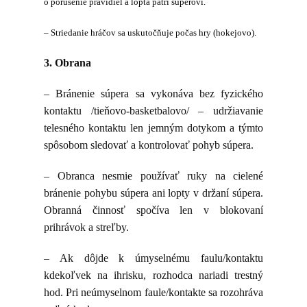
o porušenie pravidiel a lopta patrí súperovi.
– Striedanie hráčov sa uskutočňuje počas hry (hokejovo).
3. Obrana
– Bránenie súpera sa vykonáva bez fyzického
kontaktu /tieňovo-basketbalovo/ – udržiavanie
telesného kontaktu len jemným dotykom a týmto
spôsobom sledovať a kontrolovať pohyb súpera.
– Obranca nesmie používať ruky na cielené
bránenie pohybu súpera ani lopty v držaní súpera.
Obranná činnosť spočíva len v blokovaní
prihrávok a streľby.
– Ak dôjde k úmyselnému faulu/kontaktu
kdekoľvek na ihrisku, rozhodca nariadi trestný
hod. Pri neúmyselnom faule/kontakte sa rozohráva