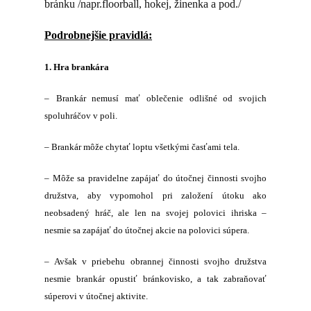
bránku /napr.floorball, hokej, žinenka a pod./
Podrobnejšie pravidlá:
1. Hra brankára
–
Brankár nemusí mať oblečenie odlišné od svojich
spoluhráčov v poli.
– Brankár môže chytať loptu všetkými časťami tela.
– Môže sa pravidelne zapájať do útočnej činnosti svojho
družstva, aby vypomohol pri založení útoku ako
neobsadený hráč, ale len na svojej polovici ihriska –
nesmie sa zapájať do útočnej akcie na polovici súpera.
–
Avšak v priebehu obrannej činnosti svojho družstva
nesmie brankár opustiť bránkovisko, a tak zabraňovať
súperovi v útočnej aktivite.