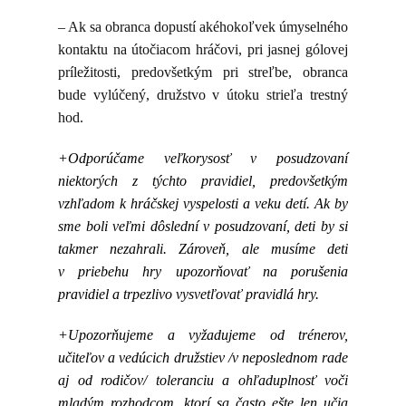
– Ak sa obranca dopustí akéhokoľvek úmyselného
kontaktu na útočiacom hráčovi, pri jasnej gólovej
príležitosti, predovšetkým pri streľbe, obranca
bude vylúčený, družstvo v útoku strieľa trestný
hod.
+Odporúčame veľkorysosť v posudzovaní
niektorých z týchto pravidiel, predovšetkým
vzhľadom k hráčskej vyspelosti a veku detí. Ak by
sme boli veľmi dôslední v posudzovaní, deti by si
takmer nezahrali. Zároveň, ale musíme deti
v priebehu hry upozorňovať na porušenia
pravidiel a trpezlivo vysvetľovať pravidlá hry.
+Upozorňujeme a vyžadujeme od trénerov,
učiteľov a vedúcich družstiev /v neposlednom rade
aj od rodičov/ toleranciu a ohľaduplnosť voči
mladým rozhodcom, ktorí sa často ešte len učia