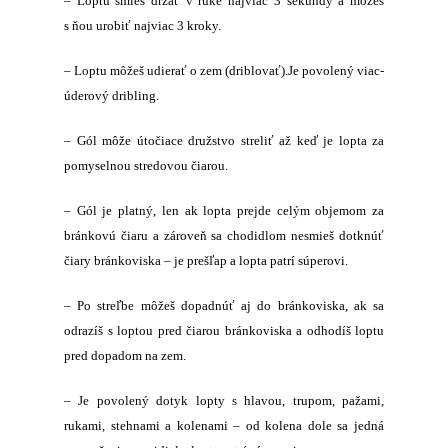
– Loptu smieš držať v ruke najviac 3 sekundy a môžeš
s ňou urobiť najviac 3 kroky.
– Loptu môžeš udierať o zem (driblovať).
Je povolený viac-
úderový dribling.
– Gól môže útočiace družstvo streliť až keď je lopta za
pomyselnou stredovou čiarou.
– Gól je platný, len ak lopta prejde celým objemom za
bránkovú čiaru a zároveň sa chodidlom nesmieš dotknúť
čiary bránkoviska – je prešľap a lopta patrí súperovi.
– Po streľbe môžeš dopadnúť aj do bránkoviska, ak sa
odrazíš s loptou pred čiarou bránkoviska a odhodíš loptu
pred dopadom na zem.
– Je povolený dotyk lopty s hlavou, trupom, pažami,
rukami, stehnami a kolenami – od kolena dole sa jedná