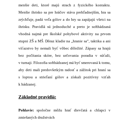
menšie deti, ktoré majú strach z fyzického kontaktu.
Menšie ihrisko sa pre hráčov stáva prehľadnejším, hra sa
zrýchľuje, padá veľa gólov a do hry sa zapájajú všetci na
ihrisku. Pravidlá sú jednoduché a preto je softhádzaná
vhodná najmä pre školské pohybové aktivity na prvom
stupni ZŠ a MŠ. Dôraz kladie na „hranie sa“, taktika a ani
víťazstvo by nemali byť vôbec dôležité. Zápasy sa hrajú
bez počítania skóre, bez určovania poradia v súťaži,
v turnaji. Filozofia softhádzanej má byť smerovaná k tomu,
aby deti mali predovšetkým radosť a zážitok pri hraní sa
s loptou a strieľaní gólov a získali pozitívny vzťah
k hádzanej.
Základné pravidlá:
Pohlavie:
spoločne môžu hrať dievčatá a chlapci v
zmiešaných družstvách