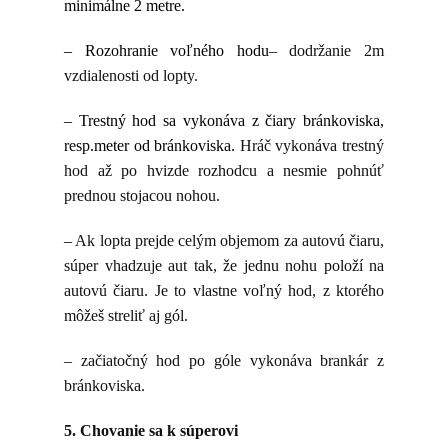
minimálne 2 metre.
– Rozohranie voľného hodu
– dodržanie 2m
vzdialenosti od lopty.
– Trestný hod sa vykonáva z čiary bránkoviska,
resp.meter od bránkoviska.
Hráč vykonáva trestný
hod až po hvizde rozhodcu a nesmie pohnúť
prednou stojacou nohou.
–
Ak lopta prejde celým objemom za autovú čiaru,
súper vhadzuje aut tak, že jednu nohu položí na
autovú čiaru. Je to vlastne voľný hod, z ktorého
môžeš streliť aj gól.
– začiatočný hod po góle vykonáva brankár z
bránkoviska.
5. Chovanie sa k súperovi