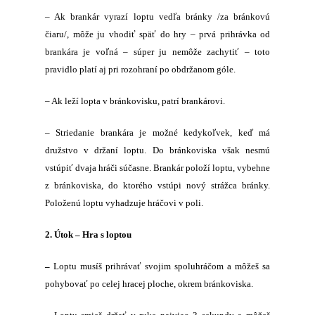
– Ak brankár vyrazí loptu vedľa bránky
/za bránkovú
čiaru/,
môže ju vhodiť späť do hry – prvá prihrávka od
brankára je voľná – súper ju nemôže zachytiť – toto
pravidlo platí aj pri rozohraní po obdržanom góle.
– Ak leží lopta v bránkovisku, patrí brankárovi.
– Striedanie brankára je možné kedykoľvek, keď má
družstvo v držaní loptu. Do bránkoviska však nesmú
vstúpiť dvaja hráči súčasne. Brankár položí loptu, vybehne
z bránkoviska, do ktorého vstúpi nový strážca bránky.
Položenú loptu vyhadzuje hráčovi v poli.
2. Útok – Hra s loptou
–
Loptu musíš prihrávať svojim spoluhráčom a môžeš sa
pohybovať po celej hracej ploche, okrem bránkoviska.